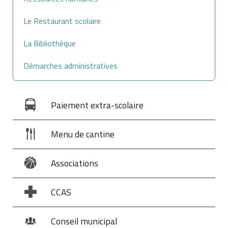
distribués aux professionnels et auxiliaires de justice
(dits
services réguliers
), les invendus, les retours..
Le Restaurant scolaire
La Bibliothèque
Démarches administratives
Paiement extra-scolaire
Menu de cantine
Associations
CCAS
Conseil municipal