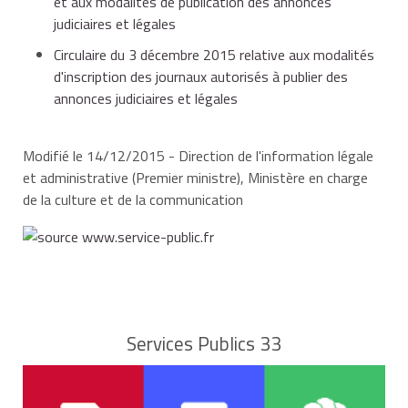
et aux modalités de publication des annonces
judiciaires et légales
paraître depuis plus de 6 mois au moins,
Circulaire du 3 décembre 2015 relative aux modalités
d'inscription des journaux autorisés à publier des
annonces judiciaires et légales
avoir son siège social et être publié, ou avoir une
édition (si le siège social n'y est pas situé), dans le
département,
Modifié le 14/12/2015 - Direction de l'information légale
et administrative (Premier ministre), Ministère en charge
de la culture et de la communication
ne pas consacrer plus des 2/3 de sa surface à la
publicité, annonces judiciaires et légales comprises,
justifier d'une diffusion payante atteignant le
Services Publics 33
minimum fixé par décret en fonction de la
population de chaque département.