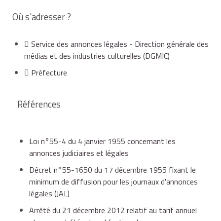
la publication doit être imprimée papier, les
Où s'adresser ?
journaux d'information en ligne ("pure players")
de 50 % pour les annonces publiées dans le cadre
n'étant pas autorisés à s'inscrire,
des procédures collectives.
Service des annonces légales - Direction générale des
médias et des industries culturelles (DGMIC)
Le tarif d'insertion d'une annonce judiciaire et légale ne
avoir une parution au moins hebdomadaire (les
Préfecture
peut faire l'objet d'aucune remise ou ristourne.
mensuels ou les bimestriels sont donc exclus),
Le tarif à la ligne pratiqué par l'éditeur, mentionnant la
Références
référence de l'arrêté du 21 décembre 2012, doit
détenir un
numéro de CPPAP
délivré par la
figurer en tête de rubrique des annonces légales du
commission paritaire des publications et agences
journal habilité.
Loi n°55-4 du 4 janvier 1955 concernant les
de presse (CPPAP),
annonces judiciaires et légales
Décret n°55-1650 du 17 décembre 1955 fixant le
minimum de diffusion pour les journaux d'annonces
justifier une vente effective par abonnements,
légales (JAL)
dépositaires ou vendeurs,
Arrêté du 21 décembre 2012 relatif au tarif annuel