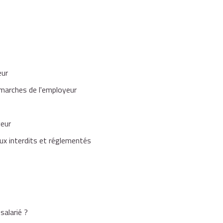
eur
démarches de l'employeur
yeur
aux interdits et réglementés
salarié ?