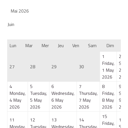
Mai 2026
Juin
Lun
Mar
Mer
Jeu
Ven
Sam
Dim
1
2
Friday,
Satu
27
28
29
30
1 May
2 M
2026
202
4
5
6
7
8
9
Monday,
Tuesday,
Wednesday,
Thursday,
Friday,
Satu
4 May
5 May
6 May
7 May
8 May
9 M
2026
2026
2026
2026
2026
202
15
11
12
13
14
16
Friday,
Monday,
Tuesday,
Wednesday,
Thursday,
Satu