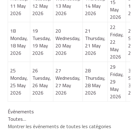
15
11 May
12 May
13 May
14 May
16 
May
2026
2026
2026
2026
202
2026
22
18
19
20
21
23
Friday,
Monday,
Tuesday,
Wednesday,
Thursday,
Satu
22
18 May
19 May
20 May
21 May
23 
May
2026
2026
2026
2026
202
2026
29
25
26
27
28
30
Friday,
Monday,
Tuesday,
Wednesday,
Thursday,
Satu
29
25 May
26 May
27 May
28 May
30 
May
2026
2026
2026
2026
202
2026
Événements
Toutes…
Montrer les événements de toutes les catégories