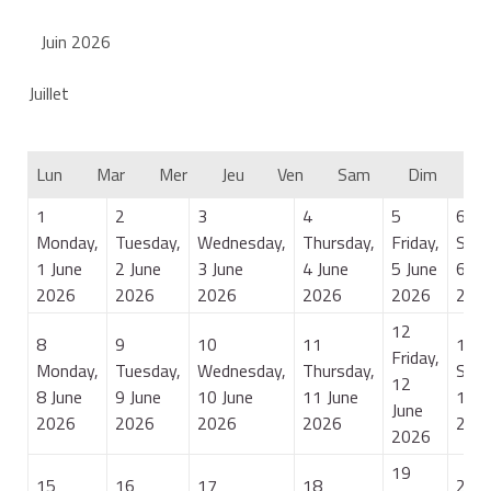
Juin 2026
Juillet
Lun
Mar
Mer
Jeu
Ven
Sam
Dim
1
2
3
4
5
6
Monday,
Tuesday,
Wednesday,
Thursday,
Friday,
Satu
1 June
2 June
3 June
4 June
5 June
6 Ju
2026
2026
2026
2026
2026
202
12
8
9
10
11
13
Friday,
Monday,
Tuesday,
Wednesday,
Thursday,
Satu
12
8 June
9 June
10 June
11 June
13 J
June
2026
2026
2026
2026
202
2026
19
15
16
17
18
20