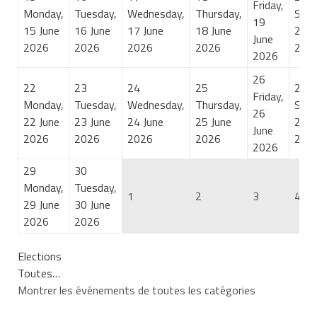
Friday,
Monday,
Tuesday,
Wednesday,
Thursday,
Satu
19
15 June
16 June
17 June
18 June
20 J
June
2026
2026
2026
2026
202
2026
26
22
23
24
25
27
Friday,
Monday,
Tuesday,
Wednesday,
Thursday,
Satu
26
22 June
23 June
24 June
25 June
27 J
June
2026
2026
2026
2026
202
2026
29
30
Monday,
Tuesday,
1
2
3
4
29 June
30 June
2026
2026
Elections
Toutes…
Montrer les événements de toutes les catégories