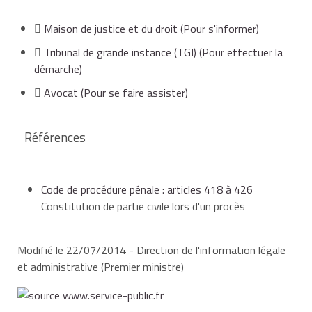
partie civile
énoncer clairement le montant demandé et être
Maison de justice et du droit
(Pour s'informer)
accompagnée des pièces justificatives.
Tribunal de grande instance (TGI)
(Pour effectuer la
À savoir
Le tribunal peut toutefois refuser cette constitution
démarche)
de partie civile lors du procès notamment s'il estime
Avocat
(Pour se faire assister)
si une instruction est ouverte sous la direction d'un
que la personne n'a été touchée par l'infraction jugée.
juge, la partie civile dispose de
droits spécifiques
.
À noter
Références
si une instruction est ouverte ou si la victime
souhaite la désignation d'un juge d'instruction, la
Code de procédure pénale : articles 418 à 426
constitution de partie civile
relève d'une procédure
Constitution de partie civile lors d'un procès
spécifique.
Lors de l'audience, la déclaration se fait par oral ou par
Modifié le 22/07/2014 - Direction de l'information légale
écrit. Elle doit intervenir avant que le procureur ne
et administrative (Premier ministre)
prenne la parole pour exposer son point de vue.