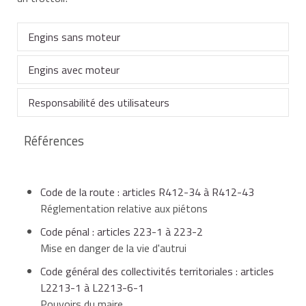
Engins sans moteur
Engins avec moteur
Les engins concernés sont les engins :
Responsabilité des utilisateurs
Les trottinettes à moteur doivent rouler sur la route
si elles sont :
sans moteur,
Références
Les manquements constatés peuvent être
sanctionnés de différentes manières :
équipées d'un siège,
et de petite dimension.
Code de la route : articles R412-34 à R412-43
Réglementation relative aux piétons
les infractions à la réglementation relative à la
Code pénal : articles 223-1 à 223-2
circulation des piétons relèvent des
homologuées,
Rentrent dans cette catégorie :
Mise en danger de la vie d'autrui
contraventions de la 1ère classe pouvant justifier
une amende de
4 €
à
7 €
.
Code général des collectivités territoriales : articles
L2213-1 à L2213-6-1
les rollers ou patins à roulettes,
et capables de dépasser 6km/h.
Pouvoirs du maire