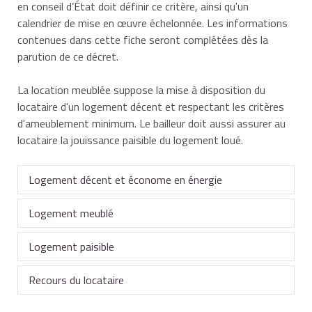
en conseil d’État doit définir ce critère, ainsi qu'un
calendrier de mise en œuvre échelonnée. Les informations
contenues dans cette fiche seront complétées dès la
parution de ce décret.
La location meublée suppose la mise à disposition du
locataire d'un logement décent et respectant les critères
d'ameublement minimum. Le bailleur doit aussi assurer au
locataire la jouissance paisible du logement loué.
Logement décent et économe en énergie
Logement meublé
Le propriétaire doit remettre au locataire un
logement
décent,
c'est-à-dire un logement :
Logement paisible
Bail signé avant le 1er septembre 2015
La loi ne précise pas les critères d'ameublement
Recours du locataire
Bail signé depuis le 1er septembre 2015
Le propriétaire doit assurer au locataire la jouissance
auxquels doit répondre un logement meublé. C'est
sans risque de porter atteinte à la sécurité
paisible du logement mis en location (tranquillité).
le juge qui a précisé au fil du temps les
Depuis le 1er septembre 2015 , les critères