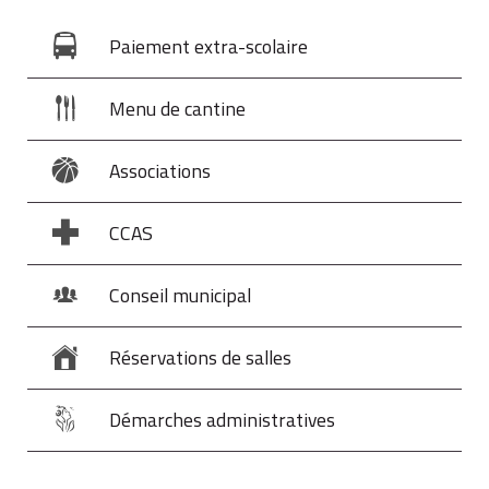
Paiement extra-scolaire
58 ans
98
78
Menu de cantine
59 ans
88
68
Associations
CCAS
55 ans
129
109
Conseil municipal
56 ans
119
99
Réservations de salles
1964,
Démarches administratives
1965 ou
57 ans
109
89
1966