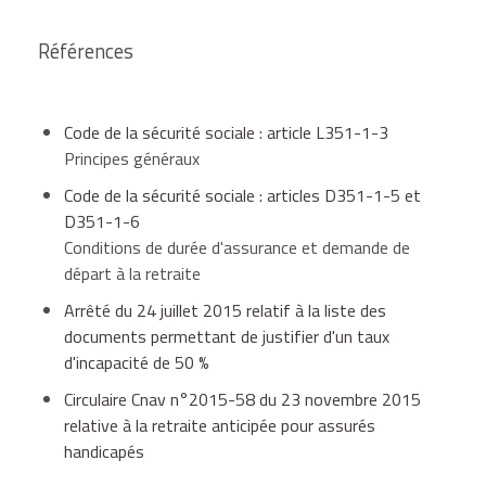
anticipée.
Vous devez adresser l'attestation, puis le formulaire
Références
de demande de retraite à votre
Carsat
.
Conditions d'assurance vieillesse (totale et cotisée) à
Caisse d'assurance retraite et de la santé au
respecter, depuis que le handicap est reconnu, en fonction
Code de la sécurité sociale : article L351-1-3
travail (Carsat)
de l'année de naissance et de l'âge minimum de départ à la
Principes généraux
retraite envisagé
Code de la sécurité sociale : articles D351-1-5 et
Site internet
D351-1-6
Âge de
Durée
Conditions de durée d'assurance et demande de
Durée
départ à
totale
départ à la retraite
Année de
d'assurance
la retraite
d'assurance
naissance
cotisée (en
Arrêté du 24 juillet 2015 relatif à la liste des
envisagé
(en
trimestres)
documents permettant de justifier d'un taux
(minimum)
trimestres)
d'incapacité de 50 %
Circulaire Cnav n°2015-58 du 23 novembre 2015
relative à la retraite anticipée pour assurés
1954
59 ans
85
65
handicapés