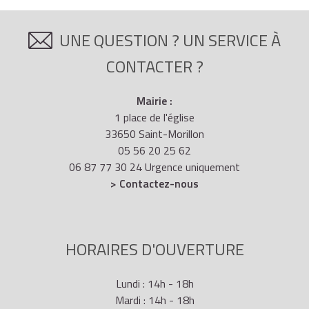
58 ans
99
79
UNE QUESTION ? UN SERVICE À
CONTACTER ?
59 ans
89
69
Mairie :
1 place de l'église
33650 Saint-Morillon
55 ans
130
110
05 56 20 25 62
06 87 77 30 24 Urgence uniquement
> Contactez-nous
56 ans
120
100
HORAIRES D'OUVERTURE
1967,
1968 ou
57 ans
110
90
Lundi : 14h - 18h
1969
Mardi : 14h - 18h