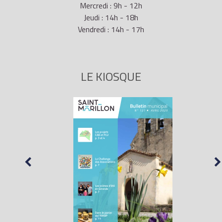
Mercredi : 9h - 12h
58 ans
100
80
Jeudi : 14h - 18h
Vendredi : 14h - 17h
59 ans
90
70
LE KIOSQUE
55 ans
131
111
56 ans
121
101
1970,
1971 ou
57 ans
111
91
1972