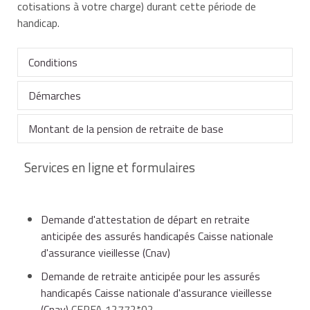
cotisations à votre charge) durant cette période de
handicap.
Conditions
Démarches
Vous pouvez partir en retraite anticipée pour cause de
handicap, sans attendre
l'âge minimum de départ à la
Montant de la pension de retraite de base
retraite
Dans un premier temps, vous devez adresser la
:
demande d'attestation de départ en retraite anticipée
Services en ligne et formulaires
des assurés handicapés.
Le montant de la pension de retraite versé par la
sécurité sociale est obtenu en tenant compte des
si vous souffrez d'une incapacité permanente d'au
Demande d'attestation de départ en retraite
éléments de calcul habituels :
moins
50%
prononcée par la maison
Demande d'attestation de départ en retraite
anticipée des assurés handicapés
départementale des personnes handicapées
anticipée des assurés handicapés Caisse nationale
(MDPH),
d'assurance vieillesse (Cnav)
salaire annuel moyen,
Accéder au formulaire
Demande de retraite anticipée pour les assurés
Caisse nationale d'assurance vieillesse (Cnav)
handicapés Caisse nationale d'assurance vieillesse
ou si vous avez été reconnu
travailleur handicapé
(Cnav)
CERFA 12772*02