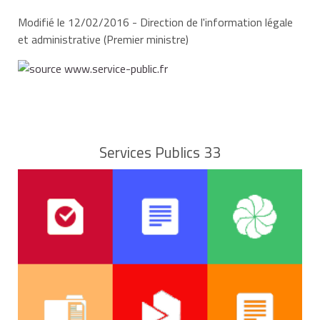
Modifié le 12/02/2016 - Direction de l'information légale
58 ans
96
76
et administrative (Premier ministre)
1955,
1956 ou
1957
59 ans
86
66
Services Publics 33
55 ans
127
107
56 ans
117
97
1958,
1959 ou
57 ans
107
87
1960