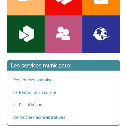
58 ans
97
77
59 ans
87
67
55 ans
128
108
Les services municipaux
Ressources humaines
56 ans
118
98
Le Restaurant scolaire
La Bibliothèque
1961,
1962 ou
57 ans
108
88
Démarches administratives
1963