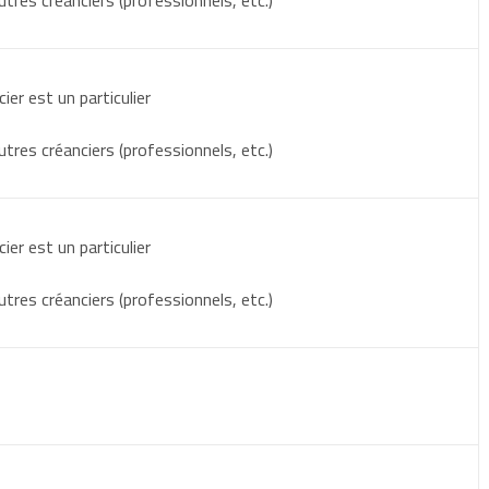
utres créanciers (professionnels, etc.)
ision
r est un particulier)
cier est un particulier
e 2014, on obtient :
utres créanciers (professionnels, etc.)
cier est un particulier
utres créanciers (professionnels, etc.)