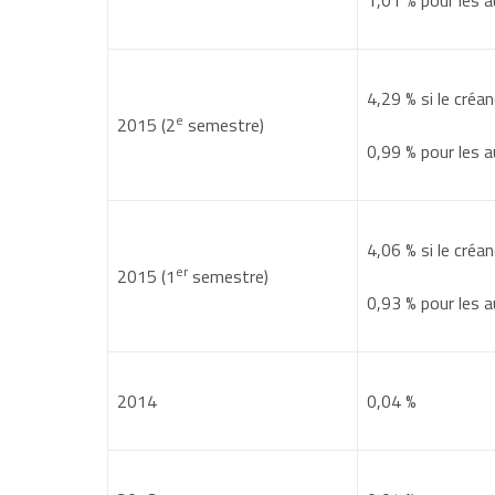
1,01 %
pour les a
Délai d'application de la décision : jour de la déc
Taux d'intérêt légal en 2014 : 0,04% (le créancie
4,29 %
si le créan
e
2015 (2
semestre)
Si le débiteur s'engage à payer le 30 septembr
0,99 %
pour les a
(2 000
X
30
X
0,04)
/
(365
X
100) =
0,06 €
4,06 %
si le créan
Le débiteur devra rembourser
2 000,06 €
.
er
2015 (1
semestre)
0,93 %
pour les a
2014
0,04 %