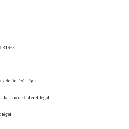
ancier est un particulier
 autres créanciers (professionnels, etc.)
à L313-3
ancier est un particulier
 autres créanciers (professionnels, etc.)
ux de l'intérêt légal
ancier est un particulier
 du taux de l'intérêt légal
 autres créanciers (professionnels, etc.)
 légal