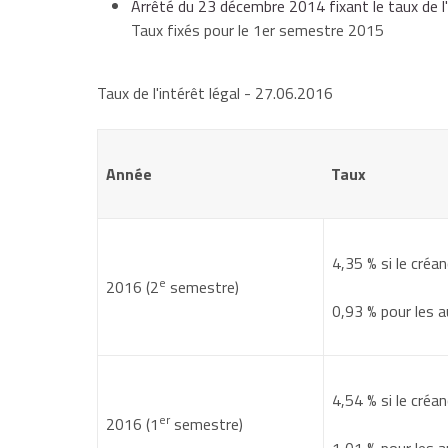
Arrêté du 23 décembre 2014 fixant le taux de l'
Taux fixés pour le 1er semestre 2015
2013
0,04 %
Taux de l'intérêt légal
- 27.06.2016
Année
2012
Taux
0,71 %
2011
4,35 %
0,38 %
si le créan
e
2016 (2
semestre)
0,93 %
pour les a
Exemple de calcul :
Date du jugement : 1er septembre 2014
4,54 %
si le créan
er
2016 (1
semestre)
Décision : condamnation à payer
2 000 €