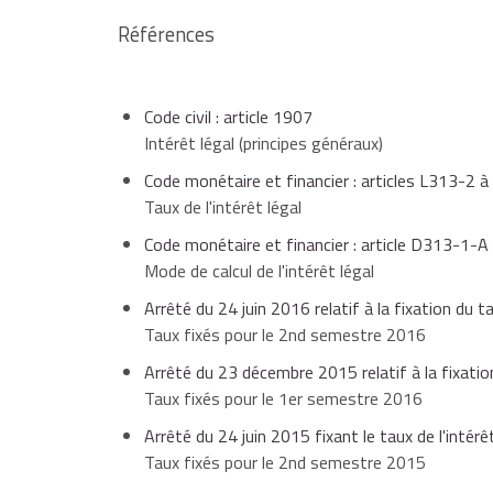
Références
4,54 %
si le cré
er
2016 (1
semestre)
1,01 %
pour les
Code civil : article 1907
Intérêt légal (principes généraux)
Code monétaire et financier : articles L313-2 
4,29 %
si le cré
Taux de l'intérêt légal
e
2015 (2
semestre)
0,99 %
pour les
Code monétaire et financier : article D313-1-A
Mode de calcul de l'intérêt légal
Arrêté du 24 juin 2016 relatif à la fixation du ta
Taux fixés pour le 2nd semestre 2016
4,06 %
si le cré
er
2015 (1
semestre)
Arrêté du 23 décembre 2015 relatif à la fixation
0,93 %
pour les
Taux fixés pour le 1er semestre 2016
Arrêté du 24 juin 2015 fixant le taux de l'intérêt
Taux fixés pour le 2nd semestre 2015
2014
0,04 %