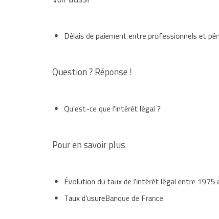
décision).
La personne condamnée au paiement de la som
Délais de paiement entre professionnels et pén
versée dans un délai de
2 mois
suivant la date 
Pour calculer des intérêts légaux simples, il fa
Question ? Réponse !
et par le taux applicable sur la période. Le résu
Tau
Qu'est-ce que l'intérêt légal ?
Année
Taux
Pour en savoir plus
4,35 %
si le cré
e
2016 (2
semestre)
Évolution du taux de l'intérêt légal entre 1975
0,93 %
pour les
Taux d'usure
Banque de France