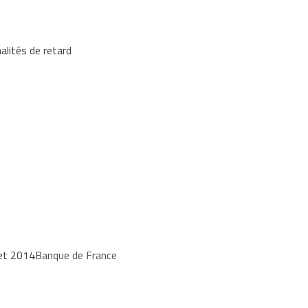
me ne doit que des intérêts simples si cette somme est
alités de retard
d'application du jugement.
ut multiplier la somme due par le nombre de jours de retard
ltat est divisé par 100 fois le nombre de jours de l'année.
x d'intérêt légal
ancier est un particulier
 et 2014
Banque de France
 autres créanciers (professionnels, etc.)