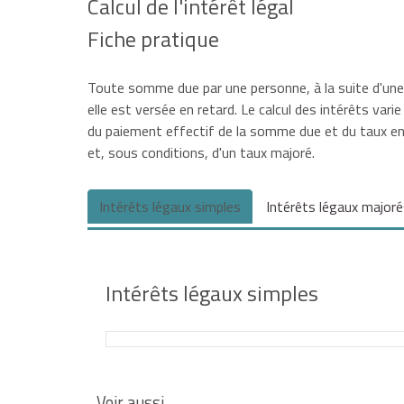
Calcul de l'intérêt légal
Fiche pratique
Toute somme due par une personne, à la suite d'une 
elle est versée en retard. Le calcul des intérêts var
du paiement effectif de la somme due et du taux en
et, sous conditions, d'un taux majoré.
Intérêts légaux simples
Intérêts légaux major
Intérêts légaux simples
Les intérêts légaux simples courent à compter d
Voir aussi