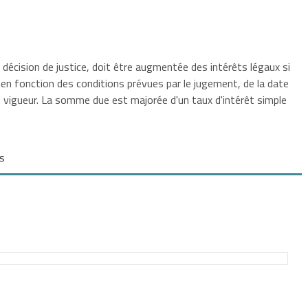
décision de justice, doit être augmentée des intérêts légaux si
ie en fonction des conditions prévues par le jugement, de la date
 vigueur. La somme due est majorée d'un taux d'intérêt simple
és
u jour de la décision (sauf autre date indiquée dans la