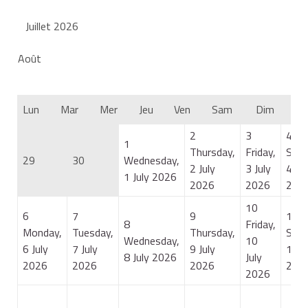
Juillet 2026
Août
Lun
Mar
Mer
Jeu
Ven
Sam
Dim
2
3
4
1
Thursday,
Friday,
Satu
29
30
Wednesday,
2 July
3 July
4 Jul
1 July 2026
2026
2026
202
10
6
7
9
11
8
Friday,
Monday,
Tuesday,
Thursday,
Satu
Wednesday,
10
6 July
7 July
9 July
11 J
8 July 2026
July
2026
2026
2026
202
2026