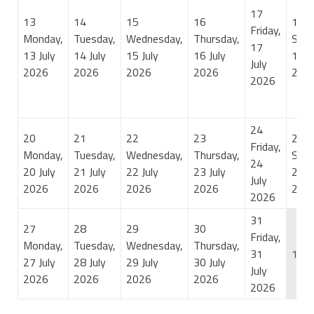
17
13
14
15
16
18
Friday,
Monday,
Tuesday,
Wednesday,
Thursday,
Satu
17
13 July
14 July
15 July
16 July
18 J
July
2026
2026
2026
2026
202
2026
24
20
21
22
23
25
Friday,
Monday,
Tuesday,
Wednesday,
Thursday,
Satu
24
20 July
21 July
22 July
23 July
25 J
July
2026
2026
2026
2026
202
2026
31
27
28
29
30
Friday,
Monday,
Tuesday,
Wednesday,
Thursday,
31
1
27 July
28 July
29 July
30 July
July
2026
2026
2026
2026
2026